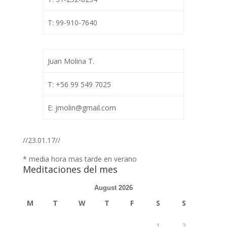
T: 99-910-7640
Juan Molina T.
T: +56 99 549 7025
E: jmolin@gmail.com
//23.01.17//
* media hora mas tarde en verano
Meditaciones del mes
August 2026
M
T
W
T
F
S
S
1
2