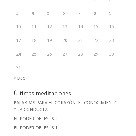
3
4
5
6
7
8
9
10
11
12
13
14
15
16
17
18
19
20
21
22
23
24
25
26
27
28
29
30
31
« Dec
Últimas meditaciones
PALABRAS PARA EL CORAZÓN, EL CONOCIMIENTO,
Y LA CONDUCTA
EL PODER DE JESÚS 2
EL PODER DE JESÚS 1