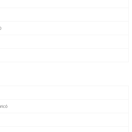
0
ricó