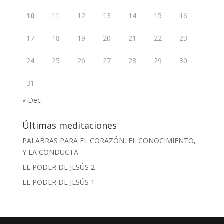
10
11
12
13
14
15
16
17
18
19
20
21
22
23
24
25
26
27
28
29
30
31
« Dec
Últimas meditaciones
PALABRAS PARA EL CORAZÓN, EL CONOCIMIENTO,
Y LA CONDUCTA
EL PODER DE JESÚS 2
EL PODER DE JESÚS 1