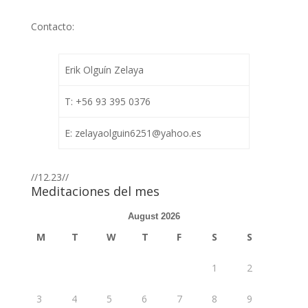
Contacto:
Erik Olguín Zelaya
T: +56 93 395 0376
E: zelayaolguin6251@yahoo.es
//12.23//
Meditaciones del mes
August 2026
M
T
W
T
F
S
S
1
2
3
4
5
6
7
8
9