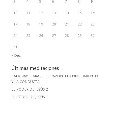
3
4
5
6
7
8
9
10
11
12
13
14
15
16
17
18
19
20
21
22
23
24
25
26
27
28
29
30
31
« Dec
Últimas meditaciones
PALABRAS PARA EL CORAZÓN, EL CONOCIMIENTO,
Y LA CONDUCTA
EL PODER DE JESÚS 2
EL PODER DE JESÚS 1