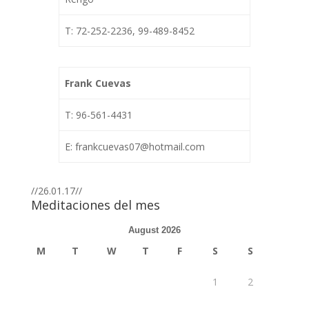
T: 72-252-2236, 99-489-8452
Frank Cuevas
T: 96-561-4431
E: frankcuevas07@hotmail.com
//26.01.17//
Meditaciones del mes
August 2026
M
T
W
T
F
S
S
1
2