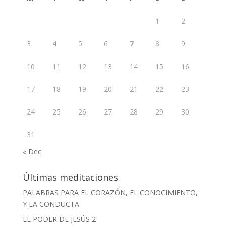
1
2
3
4
5
6
7
8
9
10
11
12
13
14
15
16
17
18
19
20
21
22
23
24
25
26
27
28
29
30
31
« Dec
Últimas meditaciones
PALABRAS PARA EL CORAZÓN, EL CONOCIMIENTO,
Y LA CONDUCTA
EL PODER DE JESÚS 2